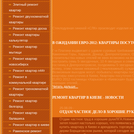
Элитный ремонт
квартир
Ремонт двухкомнатной
квартиры
Cтеклодувная гинекей «СЛК» производит изделия из
Ремонт квартир доска
...
Ремонт квартиры
калькулятор
В ОЖИДАНИИ ЕВРО-2012: КВАРТИРЫ ПОСУ
Ремонт квартир
Г-н Платини выдвигает с удовле суровые требования
мытищи
Каменные Горы, Харьков, Донецк, Днепропетровск, О
строительства новых отелей не ввек возможно на в
Ремонт квартир
построить семь 5-звездочных, 10 4-звездных и семна
новосибирск
гостиниц в Днепропетровске, полдюжины 5-звездных, 
всему, этим планам неважный (=маловажный) сужде
Ремонт квартир п44т
Возможным выходом могут -побывать) квартиры посу
квартиры ежесуточно в Киеве, Квартиры посуточно 
Ремонт в
EURO 2012 гостиницы «Харьков» и «Киевская» будут
коммунальной квартире
хороших отелей,...
Читать дальше...
Ремонт трехкомнатной
квартиры
РЕМОНТ КВАРТИР В КИЕВЕ - НОВОСТИ
Ремонт квартир
белгород
25.08.09 -
ОТДАМ ЧАСТНОЕ ДЕЛО В ХОРОШИЕ РУК
Ремонт квартир
балашиха
Отдам частное труд в хорошие рукиЛІГА.Новини
затея пошел настолько хорошо, что появилась 
Ремонт квартир в киеве
купить квартиру в Киеве и арендовать торговую
держи Борщаговском рынке, которой сегодня з
Раменское ремонт