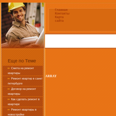
Главная
Контакты
Карта
сайта
Еще по Теме
Смета на ремонт
квартиры
ARRAY
Ремонт квартир в санкт
петербурге
Договор на ремонт
квартиры
Как сделать ремонт в
квартире
Ремонт квартиры в
новостройке