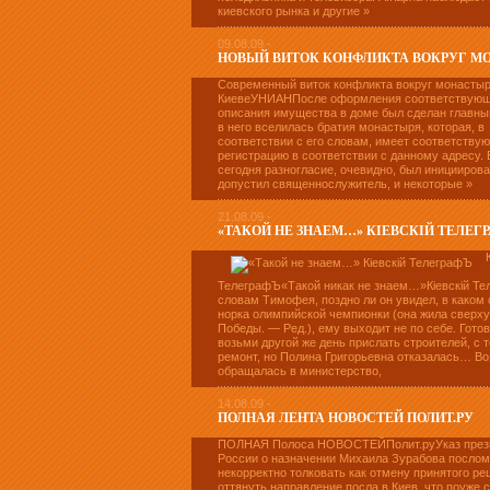
киевского рынка и другие »
09.08.09 -
НОВЫЙ ВИТОК КОНФЛИКТА ВОКРУГ МО
Современный виток конфликта вокруг монастыр
КиевеУНИАНПосле оформления соответствующе
описания имущества в доме был сделан главный
в него вселилась братия монастыря, которая, в
соответствии с его словам, имеет соответств
регистрацию в соответствии с данному адресу.
сегодня разногласие, очевидно, был инициирова
допустил священнослужитель, и некоторые »
21.08.09 -
«ТАКОЙ НЕ ЗНАЕМ…» КIЕВСКIЙ ТЕЛЕГ
ТелеграфЪ«Такой никак не знаем…»Кiевскiй Т
словам Тимофея, поздно ли он увидел, в каком
норка олимпийской чемпионки (она жила сверху
Победы. — Ред.), ему выходит не по себе. Гото
возьми другой же день прислать строителей, с 
ремонт, но Полина Григорьевна отказалась… В
обращалась в министерство,
14.08.09 -
ПОЛНАЯ ЛЕНТА НОВОСТЕЙ ПОЛИТ.РУ
ПОЛНАЯ Полоса НОВОСТЕЙПолит.руУказ през
России о назначении Михаила Зурабова послом
некорректно толковать как отмену принятого р
оттянуть направление посла в Киев, что поуже 