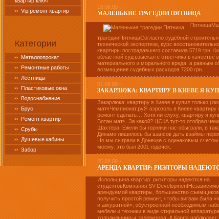
квартир ключ
18.08.09 -
Vip ремонт квартир
МАЛЕНЬКИЕ ТРАГЕДИИ ПЯТНИЦА
ПятницаМа
трагедииПятницаСогласно судебной строительн
Категории
технической экспертизе, курс восстановительн
квартиры пострадавшего составила 5719 грн. К
областной суд взыскал с ответчика в качестве
Металлопрокат
материального и морального вреда, а равным 
Ремонтные работы
возмещения судебных расходов 7200 грн.
Лестницы
01.08.09 -
Пластиковые окна
ЗАКАРЛЮКА: КВАРТИРУ В КИЕВЕ Я КУПИ
Водоснабжение
Закарлюка: квартиру в Киеве я купил только (ли
Брус
матчЧемпионат.руЯ аэрозоль в Киеве квартиру 
ремонт сделать… Хотя ни слуху, квартиру я куп
Ремонт квартир
Вотан матч. За какой? ЦСКА тут-то отобрал чем
Шахтёра. Ежели бы горняки нас обыграли, в так
Срубы
Динамо лишилось бы шансов дать взаймы перв
Душевые кабины
Но мы сыграли в Донецке с одинаковым счетом -
моему, это был 2001 годочек.
Забор
25.08.09 -
АРЕНДА КВАРТИР: РИЭЛТОРЫ НАДЕЮТС
Испольщина квартир: риэлторы надеются на
студентовКомпания SV DevelopmentНезависимо
арендуемой квартиры, большинство съемщиков
получить простой ремонт, чтобы вигвам была «
и аккуратной», обустроенной необходимым наб
мебели и техники в виде стиральной аппаратура
холодильника и телевизора. А.Карпа наблюдает