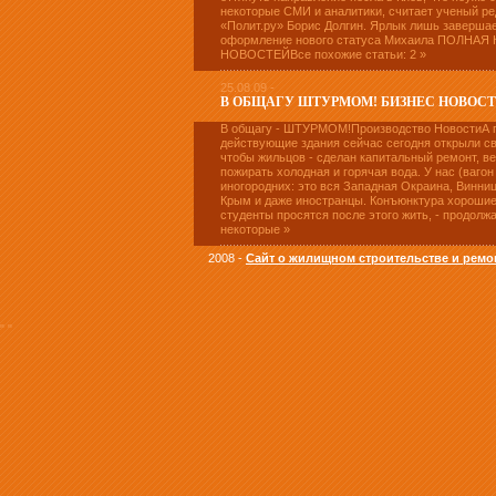
некоторые СМИ и аналитики, считает ученый ре
«Полит.ру» Борис Долгин. Ярлык лишь заверша
оформление нового статуса Михаила ПОЛНАЯ 
НОВОСТЕЙВсе похожие статьи: 2 »
25.08.09 -
В ОБЩАГУ ШТУРМОМ! БИЗНЕС НОВОС
В общагу - ШТУРМОМ!Производство НовостиА 
действующие здания сейчас сегодня открыли с
чтобы жильцов - сделан капитальный ремонт, в
пожирать холодная и горячая вода. У нас (вагон
иногородних: это вся Западная Окраина, Винниц
Крым и даже иностранцы. Конъюнктура хорошие
студенты просятся после этого жить, - продолжа
некоторые »
2008 -
Сайт о жилищном строительстве и ремо
"
"