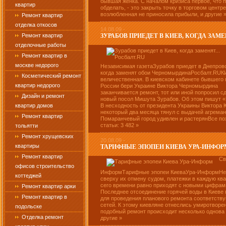
бывшая женка. С началом кризиса первое, что 
квартир
обделать, - это закрыть точку в торговом центре
возлюбленная не приносила прибыли, и другие 
Ремонт квартир
отделка откосов
14.08.09 -
Ремонт квартир
ЗУРАБОВ ПРИЕДЕТ В КИЕВ, КОГДА ЗАМЕ
отделочные работы
Ремонт квартир в
москве недорого
Независимая газетаЗурабов приедет в Днепровс
когда заменят обои ЧерномырдинаРосбалт.RUК
Косметический ремонт
величественная. В киевском кабинете бывшего 
квартир недорого
России бери Украине Виктора Черномырдина
заканчивается ремонт, тот или иной попросил с
Дизайн и ремонт
новый посол Мишута Зурабов. Об этом пишут «
квартир домов
В несходность от президента Украины Виктора
некоторый два месяца тянул с выдачей агреман
Ремонт квартир
Помаранчевый город удивлен и растерянВсе п
статьи: 3 482 »
тольятти
Ремонт хрущевских
20.08.09 -
квартиры
ТАРИФНЫЕ ЭПОПЕИ КИЕВА УРА-ИНФОР
Ремонт квартир
Св
офисов строительство
ИнформТарифные эпопеи КиеваУра-ИнформНе
коттеджей
сверху их отмену судом, платежки в каждую ква
сего времени равно приходят с новыми цифрам
Ремонт квартир арки
Последнее отсоединение горячей воды в Киеве
Ремонт квартир в
для проведения планового ремонта соответств
сетей. К этому киевляне отнеслись умиротворен
подольске
подобный ремонт происходит несколько однова в
Отделка ремонт
другие »