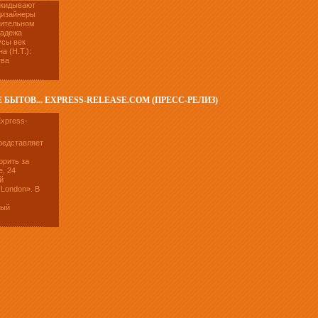
ыкидывают
дизайнеры
оительном
Надежа
усы век
а (Н.Т.):
тва
ЫТОВ... EXPRESS-RELEASE.COM (ПРЕСС-РЕЛИЗ)
представляет
орить за
е, 24
й
 London». В
ный