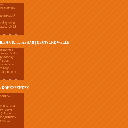
ом
италийский
,
тальянский
ий дизайн
 даже 10-15
ЕЛ СВ... ГЛАВНАЯ | DEUTSCHE WELLE
извание в
нчур Digital
му адресу и
П всем
больше, а
о года
мастерскую
» КОНКУРЕНТ.РУ
ии паутина-
ректором
.). Карьеру
ководителем
занимал