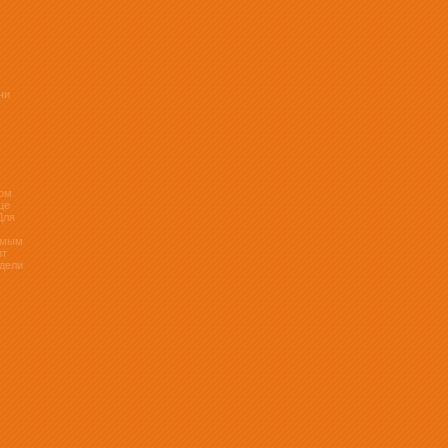
чи
ком
це
Для
тимым
ит
едели