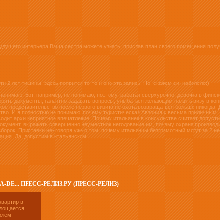
удущего интерьера Ваша сестра можете узнать, прислав план своего помещения полу
и 2 лет тишины, здесь появится то-то и оно эта запись. Но, скажем си, наболело:)
е понимаю. Вот, например, не понимаю, поэтому, работая сверхурочно, девочка в финс
ерять документы, галантно задавать вопросы, улыбаться желающим нажить визу в кон
ское представительство после первого визита не охота возвращаться больше никогда. 
ьство. И я полностью не понимаю, почему туристическая Авзония с весьма приличным
водит архи неприятное впечатление. Почему итальянец в консульстве считает допус
 документ, выражать совершенно неуместное негодование им, почему охрана производ
орок. Приставки не- говоря уже о том, почему итальянцы безграмотный могут за 2 н
ация. Да, допустим в итальянском...
-DE... ПРЕСС-РЕЛИЗ.РУ (ПРЕСС-РЕЛИЗ)
квартир в
площается
олем