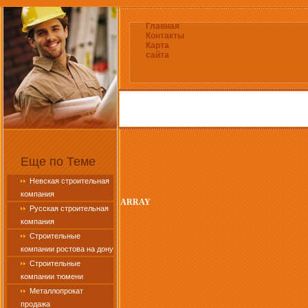
Главная
Контакты
Карта
сайта
Еще по Теме
Невская строительная
компания
ARRAY
Русская строительная
компания
Строительные
компании ростова на дону
Строительные
компании тюмени
Металлопрокат
продажа