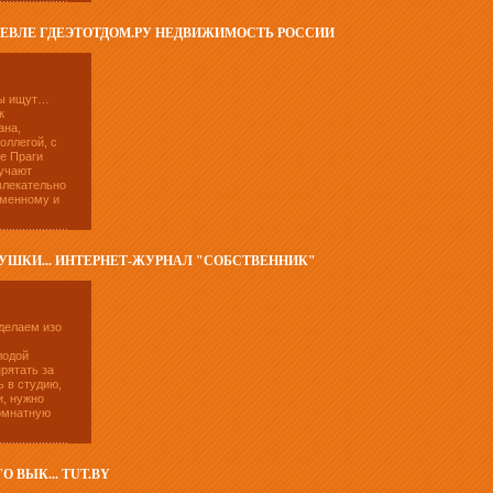
ВЛЕ ГДЕЭТОТДОМ.РУ НЕДВИЖИМОСТЬ РОССИИ
цы ищут…
к
ана,
оллегой, с
е Праги
лучают
влекательно
еменному и
НУШКИ... ИНТЕРНЕТ-ЖУРНАЛ "СОБСТВЕННИК"
делаем изо
лодой
рятать за
ь в студию,
и, нужно
комнатную
 ВЫК... TUT.BY