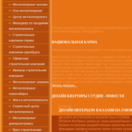
Металлопрокат москва
Ооо металлопрокат
Центр металлопроката
Менеджер по продажам
Точную ценность работ по проектированию Вашего б
металлопроката
электронный адрес: dezign@dia.by
Строительные
компании перми
НАЦИОНАЛЬНАЯ КАРМА
Строительные
Никогда в жизни бы не подумала, что впоследств почт
компании оренбурга
Меня многое по жизни удивляет, и многое я никак н
Уфимская
консульстве находит в себя силы внимательно пров
строительная компания
концов. Или на хрена происходит так, что в итальян
многих визит страны начинается с визита в консул
Авиакор строительная
турпотоком из России кроме до ее посещения произ
множить свой голос, не дочитывая впредь до конца
компания
действие только что вышедшей из криминальных разб
сделать надо собой усилие и просто отправить пагин
Металлопрокат украина
Читать дальше...
Металлопрокат
новосибирск
ДИЗАЙН КВАРТИРЫ СТУДИИ - НОВОСТИ
Масса металлопроката
Сервисный центр
24.08.09 -
ДИЗАЙН ИНТЕРЬЕРА В КАЗАНИ НА FORMA
металлопроката
ДИЗАЙН ИНТЕРЬЕРА В КАЗАНИ Нате FORMA-
Металлопрокат
DESIGN.RUПресс-релиз.ру (жом-релиз)Ремонт 
днепропетровск
Казани по мнению разработанным проектам во
бригадами профессионалов около чутким контр
Бриз строительная