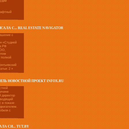
тудии
шафтный
АЛА С... REAL ESTATE NAVIGATOR
ашение с
ан «Студией
а РФ
YOO,
ппом
с полной
онтьевский
тьи: 2 »
ИЛЬ НОВОСТНОЙ ПРОЕКТ INFOX.RU
стной
ричине
й директор
оводящий
с в показе
двигателем.
обиля с
А СИ... TUT.BY