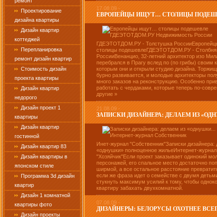
ремонт
17.08.09 -
Проектирование
ЕВРОПЕЙЦЫ ИЩУТ… СТОЛИЦЫ ПОДЕШЕ
дизайна квартиры
Дизайн квартир
коттеджей
ГДЕЭТОТДОМ.РУ - Толстушка РоссииЕвропей
Перепланировка
столицы подешевлеГДЕЭТОТДОМ.РУ - Столбня
РоссииВенанцио, 32-летний архитектор изо Мил
ремонт дизайн квартир
перебрался в Прагу вслед по (по грибы) своим к
Стоимость дизайн
которым они и открыли студию дизайна. Торжищ
бурно развивается, и молодые архитекторы по
проекта квартиры
много заказов на реконструкцию. Особенно при
работать с чердаками, которые теперь по-совр
Дизайн квартир
другие »
недорого
Дизайн проект 1
21.08.09 -
ЗАПИСКИ ДИЗАЙНЕРА: ДЕЛАЕМ ИЗ «ОД
квартиры
Дизайн квартир
гостинной
Инет-журнал "Собственник"Записки дизайнера: 
Дизайн квартир 83
«однушки» полноценное жильеИнтернет-журнал
Дизайн квартиры в
"Хозяйчик"Если проект заказывает одинокий мо
персонажей, его спальное место достаточно поп
японском стиле
ширмой, а все остальное расстояние превратит
если же фраза идет о семействе с двумя детьм
Программа 3d дизайн
стукнуть максимум усилий к тому, чтобы одно
квартир
квартиру забахать двухкомнатной.
Дизайн 1 комнатной
07.08.09 -
квартиры фото
ДИЗАЙНЕРЫ: БЕЛОРУСЫ ОХОТНЕЕ ВСЕГО
Дизайн проекты