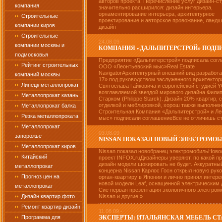
авторов проекта. Перечисление услуг дизайн-с
компания
значительно расширился: дизайн интерьера,
орнаментирование интерьера, архитектурное
Строительные
проектирование и авторское провожание, ланд
компании киров
дизайн
Строительные
24.08.09 -
компании москвы и
КОМПАНИЯ «ДАЛЬПИТЕРСТРОЙ» ПОДПИС
подмосковья
Предприятие «Дальпитерстрой» подписала согл
Рейтинг строительных
ООО «Леонтьевский мыс»Real Estate
NavigatorАрхитектурный внешний вид разработ
компаний москвы
17» под руководством заслуженного архитектор
Липецк металлопрокат
Святослава Гайковича и европейской студией 
возглавляемой звездой мирового дизайна Фили
Металлопрокат казань
Старком (Philippe Starck). Дизайн 20% квартир, 
отделкой и меблировкой, хорош также выполнен
Металлопрокат балка
Строительная Компания «Дальпитерстрой» и Ле
Резка металлопроката
мыс» подписали соглашениеВсе не отличишь ста
Металлопрокат
03.08.09 -
запорожье
NISSAN ПОКАЗАЛ НОВЫЙ ЭЛЕКТРОМОБ
Металлопрокат киров
Nissan показал новобранец электромобильНово
Китайский
проект INFOX.ruДизайнеры уверяют, по какой п
дизайн модели шокировать не будет. Аккуратны
металлопрокат
концерна Nissan Карлос Госн открыл новую рук
Прогноз цен на
орган-квартиру в Японии и лично принял интере
новой модели Leaf, оснащенной электрическим 
металлопрокат
Сие первая презентация экологичного электром
Дизайн квартир фото
Nissan и другие »
Ремонт квартир дизайн
11.08.09 -
Программа для
ЭКСПЕРТЫ: ИТАЛЬЯНСКАЯ МЕБЕЛЬ СТАЛ