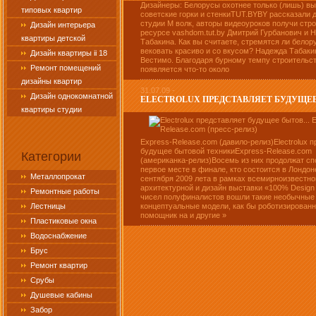
Дизайнеры: Белорусы охотнее только (лишь) в
типовых квартир
советские горки и стенкиTUT.BYBY рассказали 
студии М волк, авторы видеоуроков получи стр
Дизайн интерьера
ресурсе vashdom.tut.by Дмитрий Гурбанович и 
квартиры детской
Табакина. Как вы считаете, стремятся ли белор
вековать красиво и со вкусом? Надежда Табакин
Дизайн квартиры ii 18
Вестимо. Благодаря бурному темпу строительс
Ремонт помещений
появляется что-то около
дизайны квартир
31.07.09 -
Дизайн однокомнатной
ELECTROLUX ПРЕДСТАВЛЯЕТ БУДУЩЕЕ Б
квартиры студии
Express-Release.com (давило-релиз)Electrolux 
будущее бытовой техникиExpress-Release.com
Категории
(американка-релиз)Восемь из них продолжат сп
первое месте в финале, кто состоится в Лондон
Металлопрокат
сентября 2009 лета в рамках всемирноизвестно
архитектурной и дизайн выставки «100% Design
Ремонтные работы
чисел полуфиналистов вошли такие необычные
Лестницы
концептуальные модели, как бы роботизирован
помощник на и другие »
Пластиковые окна
Водоснабжение
Брус
Ремонт квартир
Срубы
Душевые кабины
Забор